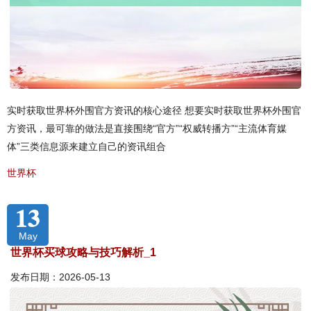
实时获取世界杯外围官方资讯的核心途径 想要实时获取世界杯外围官
方资讯，最可靠的做法是直接围绕“官方”“权威转播方”“主流体育媒
体”三类信息源来建立自己的资讯组合
世界杯
13
May
世界杯买球攻略与技巧解析_1
发布日期：2026-05-13