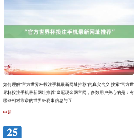
如何理解“官方世界杯投注手机最新网址推荐”的真实含义 搜索“官方世
界杯投注手机最新网址推荐”皇冠现金网官网，多数用户关心的是：有
哪些相对靠谱的世界杯赛事信息与互
中超
25