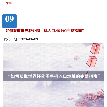
世界杯
09
Jun
“如何获取世界杯外围手机入口地址的完整指南”
发布日期：2026-06-09