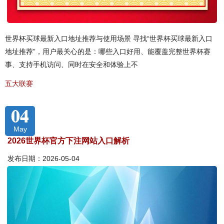
世界杯买球最新入口地址推荐与使用场景 寻找“世界杯买球最新入口
地址推荐”，用户最关心的是：哪些入口好用、能覆盖完整世界杯赛
事、支持手机访问、同时在安全和体验上不
五大联赛
04
May
2026世界杯官方下注网站入口解析
发布日期：2026-05-04