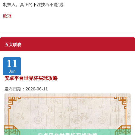
制投入。真正的下注技巧不是“必
欧冠
五大联赛
11
Jun
安卓平台世界杯买球攻略
发布日期：2026-06-11