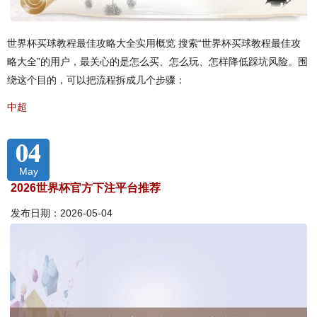
世界杯买球教程最佳攻略大全实用概览 搜索“世界杯买球教程最佳攻
略大全”的用户，最关心的是怎么买、怎么玩、怎样降低踩坑风险。围
绕这个目的，可以把流程拆成几个步骤：
中超
04
May
2026世界杯官方下注平台推荐
发布日期：2026-05-04