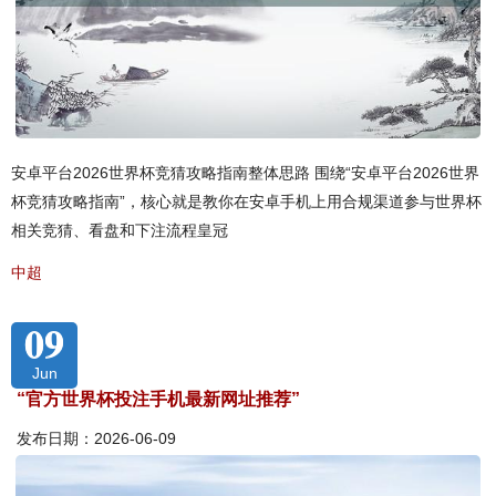
安卓平台2026世界杯竞猜攻略指南整体思路 围绕“安卓平台2026世界
杯竞猜攻略指南”，核心就是教你在安卓手机上用合规渠道参与世界杯
相关竞猜、看盘和下注流程皇冠
中超
09
Jun
“官方世界杯投注手机最新网址推荐”
发布日期：2026-06-09