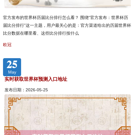
官方发布的世界杯历届比分排行怎么看？ 围绕“官方发布：世界杯历
届比分排行”这一主题，用户最关心的是：官方渠道给出的历届世界杯
比分数据在哪里看、这些比分排行按什么
欧冠
25
May
实时获取世界杯预测入口地址
发布日期：2026-05-25