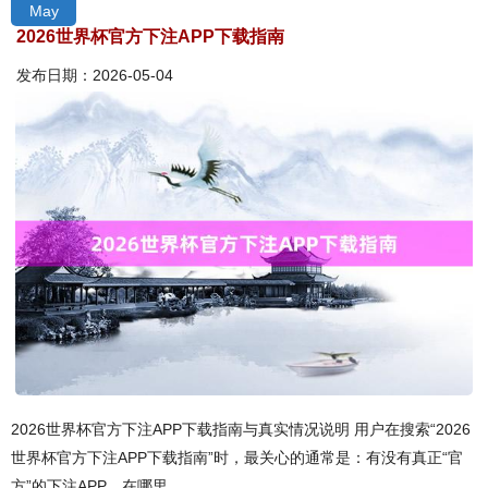
May
2026世界杯官方下注APP下载指南
发布日期：2026-05-04
2026世界杯官方下注APP下载指南与真实情况说明 用户在搜索“2026
世界杯官方下注APP下载指南”时，最关心的通常是：有没有真正“官
方”的下注APP、在哪里