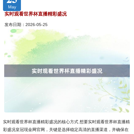
May
实时观看世界杯直播精彩盛况
发布日期：2026-05-25
实时观看世界杯直播精彩盛况的核心方式 想要实时观看世界杯直播精
彩盛况皇冠现金网官网，关键是选择稳定高清的直播渠道，并确保在