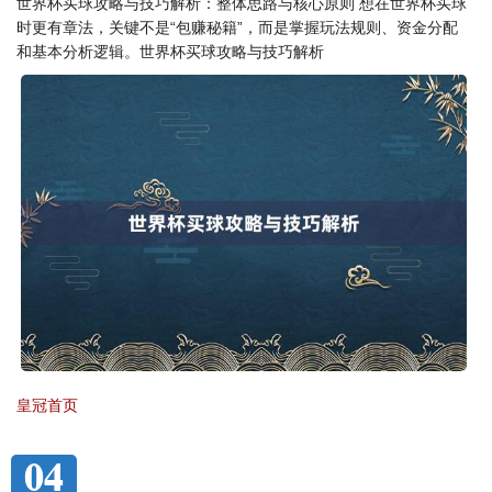
世界杯买球攻略与技巧解析：整体思路与核心原则 想在世界杯买球
时更有章法，关键不是“包赚秘籍”，而是掌握玩法规则、资金分配
和基本分析逻辑。世界杯买球攻略与技巧解析
皇冠首页
04