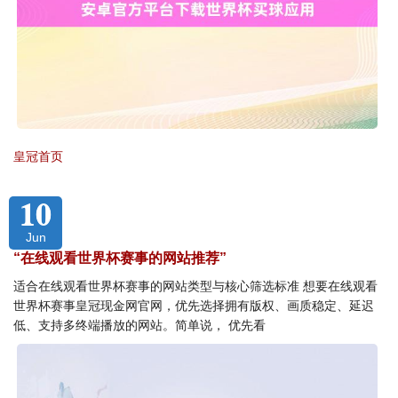
皇冠首页
10
Jun
“在线观看世界杯赛事的网站推荐”
适合在线观看世界杯赛事的网站类型与核心筛选标准 想要在线观看
世界杯赛事皇冠现金网官网，优先选择拥有版权、画质稳定、延迟
低、支持多终端播放的网站。简单说， 优先看