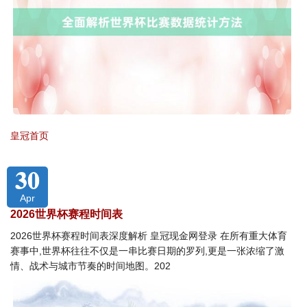
皇冠首页
30
Apr
2026世界杯赛程时间表
2026世界杯赛程时间表深度解析 皇冠现金网登录 在所有重大体育
赛事中,世界杯往往不仅是一串比赛日期的罗列,更是一张浓缩了激
情、战术与城市节奏的时间地图。202