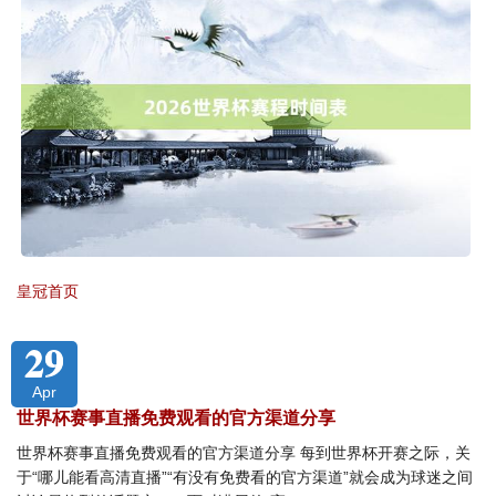
皇冠首页
29
Apr
世界杯赛事直播免费观看的官方渠道分享
世界杯赛事直播免费观看的官方渠道分享 每到世界杯开赛之际，关
于“哪儿能看高清直播”“有没有免费看的官方渠道”就会成为球迷之间