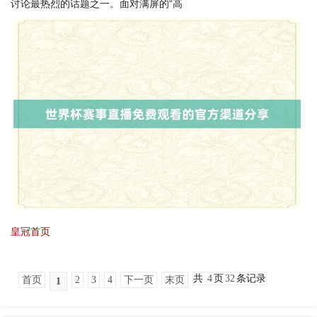
讨论最热烈的话题之一。面对满屏的“高
皇冠首页
共
4
页
32
条记录
首页
2
3
4
下一页
末页
1