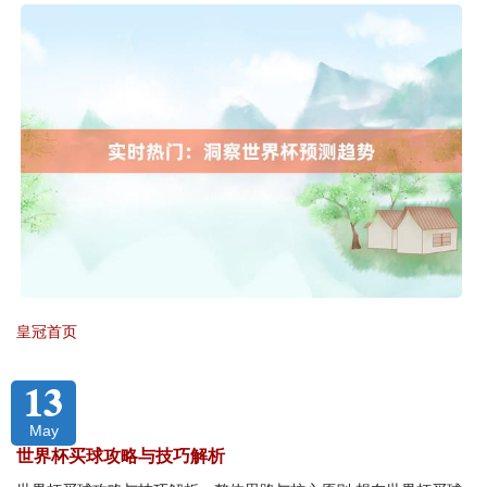
皇冠首页
13
May
世界杯买球攻略与技巧解析