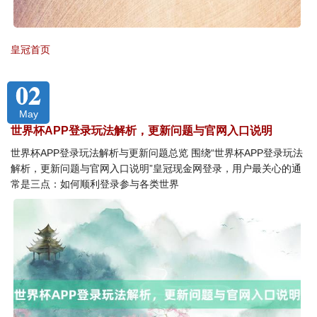
皇冠首页
02
May
世界杯APP登录玩法解析，更新问题与官网入口说明
世界杯APP登录玩法解析与更新问题总览 围绕“世界杯APP登录玩法
解析，更新问题与官网入口说明”皇冠现金网登录，用户最关心的通
常是三点：如何顺利登录参与各类世界