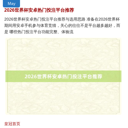
May
2026世界杯安卓热门投注平台推荐
2026世界杯安卓热门投注平台推荐与选用思路 准备在2026世界杯
期间用安卓手机参与体育竞猜，关心的往往不是平台越多越好，而
是 哪些热门投注平台功能完整、体验流
皇冠首页