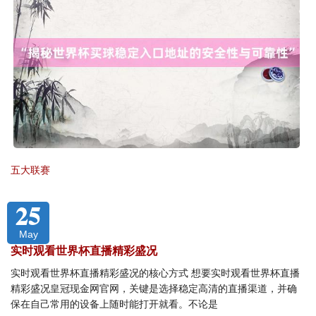
五大联赛
25
May
实时观看世界杯直播精彩盛况
实时观看世界杯直播精彩盛况的核心方式 想要实时观看世界杯直播
精彩盛况皇冠现金网官网，关键是选择稳定高清的直播渠道，并确
保在自己常用的设备上随时能打开就看。不论是