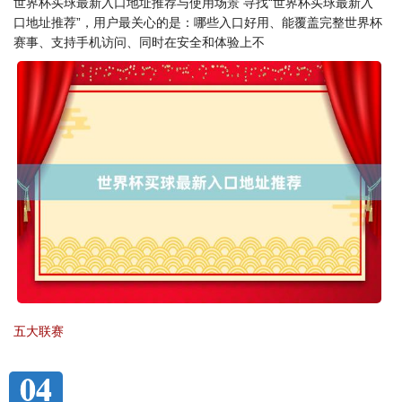
世界杯买球最新入口地址推荐与使用场景 寻找“世界杯买球最新入
口地址推荐”，用户最关心的是：哪些入口好用、能覆盖完整世界杯
赛事、支持手机访问、同时在安全和体验上不
五大联赛
04