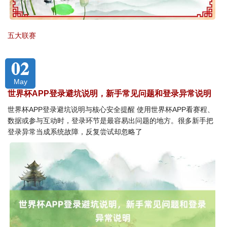
五大联赛
02
May
世界杯APP登录避坑说明，新手常见问题和登录异常说明
世界杯APP登录避坑说明与核心安全提醒 使用世界杯APP看赛程、
数据或参与互动时，登录环节是最容易出问题的地方。很多新手把
登录异常当成系统故障，反复尝试却忽略了