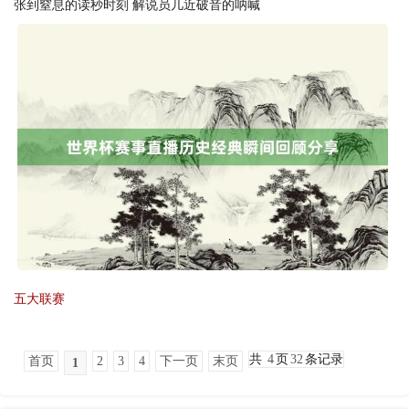
张到窒息的读秒时刻 解说员几近破音的呐喊
五大联赛
共
4
页
32
条记录
首页
2
3
4
下一页
末页
1