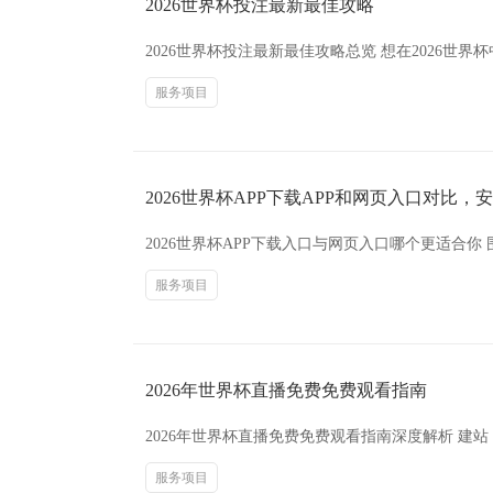
2026世界杯投注最新最佳攻略
2026世界杯投注最新最佳攻略总览 想在2026
服务项目
2026世界杯APP下载APP和网页入口对比，
2026世界杯APP下载入口与网页入口哪个更适合你
服务项目
2026年世界杯直播免费免费观看指南
2026年世界杯直播免费免费观看指南深度解析 
服务项目