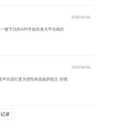
2026-04-04
甚至一键下注的APP开始在各大平台疯狂
2026-04-04
在线平台进行更为理性和高效的投注 对很
条记录