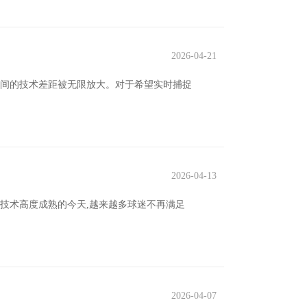
2026-04-21
台之间的技术差距被无限放大。对于希望实时捕捉
2026-04-13
据技术高度成熟的今天,越来越多球迷不再满足
2026-04-07