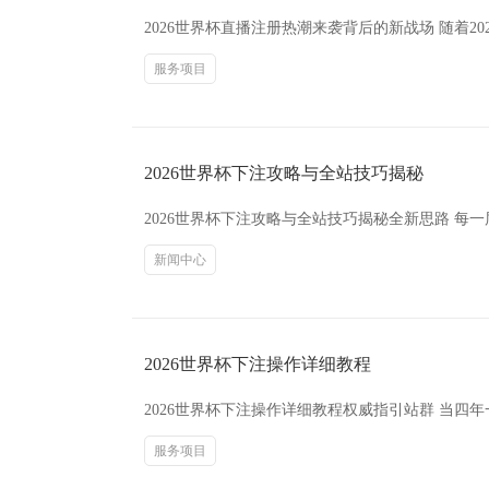
2026世界杯直播注册热潮来袭背后的新战场 随着2
服务项目
2026世界杯下注攻略与全站技巧揭秘
2026世界杯下注攻略与全站技巧揭秘全新思路 每
新闻中心
2026世界杯下注操作详细教程
2026世界杯下注操作详细教程权威指引站群 当四
服务项目