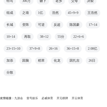
特写
300万
砸下
老乡
父母
决裂
组成
之墙
1亿
浩然
45+9+9
王浩然
长城
变阵
可逆
反超
陈国豪
17+14
10+14
再取
38+12
55分
22+6+6
23+15+10
37+9+8
26+16
36+15+8
2.08亿
加添
因脑
稻草
化龙
因扎吉
26日
分散
友情链接：
九游会
壹号娱乐
必威体育
开元棋牌
开云体育