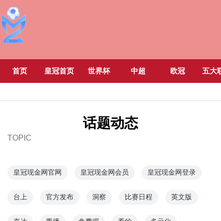
首页
皇冠首页
世界杯
中超
欧冠
五大
直播
话题动态
TOPIC
皇冠现金网官网
皇冠现金网会员
皇冠现金网登录
台上
官方发布
洞察
比赛日程
英文版