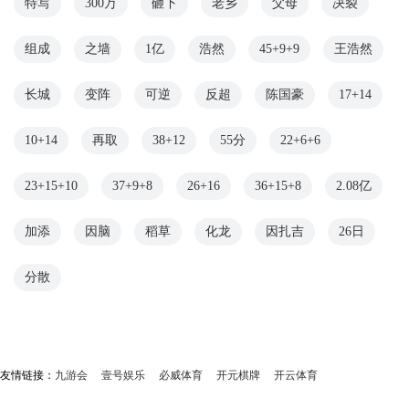
特写
300万
砸下
老乡
父母
决裂
组成
之墙
1亿
浩然
45+9+9
王浩然
长城
变阵
可逆
反超
陈国豪
17+14
10+14
再取
38+12
55分
22+6+6
23+15+10
37+9+8
26+16
36+15+8
2.08亿
加添
因脑
稻草
化龙
因扎吉
26日
分散
友情链接：
九游会
壹号娱乐
必威体育
开元棋牌
开云体育