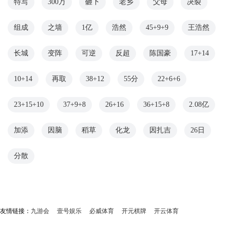
特写
300万
砸下
老乡
父母
决裂
组成
之墙
1亿
浩然
45+9+9
王浩然
长城
变阵
可逆
反超
陈国豪
17+14
10+14
再取
38+12
55分
22+6+6
23+15+10
37+9+8
26+16
36+15+8
2.08亿
加添
因脑
稻草
化龙
因扎吉
26日
分散
友情链接：
九游会
壹号娱乐
必威体育
开元棋牌
开云体育