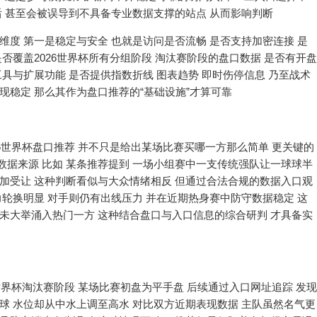
后 甚至会被误导到不具备专业数据支撑的站点 从而影响判断
维度 第一是稳定与安全 也就是访问是否流畅 是否支持加密连接 是
否覆盖2026世界杯所有分组阶段 淘汰赛阶段的盘口数据 是否有开盘
工具与扩展功能 是否提供指数折线 图表趋势 即时伤停信息 乃至战术
现稳定 那么其作为盘口推荐的“基础设施”才算可靠
26世界杯盘口推荐 并不只是给出某场比赛买哪一方那么简单 更关键的
据来源 比如 某条推荐提到 一场小组赛中一支传统强队让一球球半
加受让 这种判断看似与大众情绪相反 但通过合法合规的数据入口观
力轮换明显 对手则仍有出线压力 并在近期热身赛中防守数据稳定 这
未大举涌入热门一方 这种结合盘口与入口信息的综合研判 才具备实
世界杯淘汰赛阶段 某场比赛初盘为平手盘 后续通过入口网址追踪 发现
球 水位却从中水上调至高水 对比双方近期表现数据 主队虽然名气更