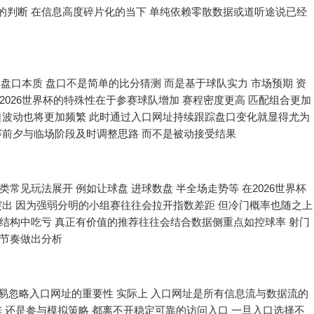
的判断 在信息高度碎片化的当下 单纯依赖零散数据或道听途说已经
解盘口本质 盘口不是简单的比分猜测 而是基于球队实力 市场预期 资
2026世界杯的特殊性在于参赛球队增加 赛程密度更高 匹配组合更加
口波动也将更加频繁 此时通过入口网址持续跟踪盘口变化就显得尤为
赛前夕与临场阶段及时调整思路 而不是被动接受结果
常见玩法展开 例如让球盘 进球数盘 半全场走势等 在2026世界杯
突出 因为强弱分明的小组赛往往会拉开指数差距 但冷门概率也随之上
结构中吃亏 真正有价值的推荐往往会结合数据侧重点如控球率 射门
整节奏做出分析
容易忽略入口网址的重要性 实际上 入口网址是所有信息流与数据流的
阵 还是参与模拟策略 都离不开稳定可靠的访问入口 一旦入口选择不