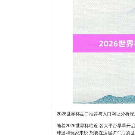
2026世界杯盘口推荐与入口网址分析
随着2026世界杯临近 各大平台早早
球迷和玩家来说 想要在这届扩军后的世